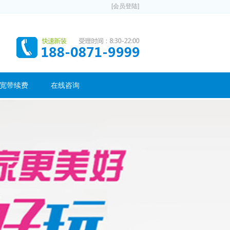
[会员登陆]
宽带续费
在线咨询