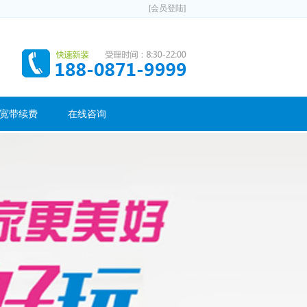
[会员登陆]
宽带续费
在线咨询