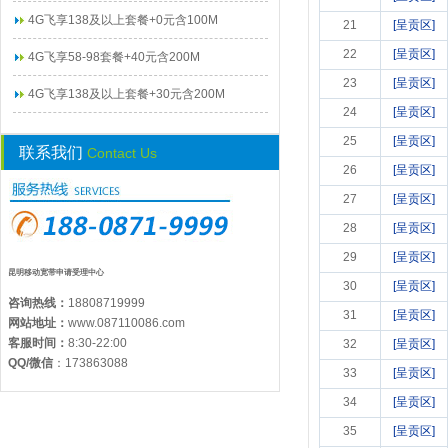
4G飞享138及以上套餐+0元含100M
21
[呈贡区]
22
[呈贡区]
4G飞享58-98套餐+40元含200M
23
[呈贡区]
4G飞享138及以上套餐+30元含200M
24
[呈贡区]
25
[呈贡区]
联系我们
Contact Us
26
[呈贡区]
27
[呈贡区]
28
[呈贡区]
29
[呈贡区]
昆明移动宽带申请受理中心
30
[呈贡区]
咨询热线：
18808719999
31
[呈贡区]
网站地址：
www.087110086.com
客服时间：
8:30-22:00
32
[呈贡区]
QQ/微信
：
173863088
33
[呈贡区]
34
[呈贡区]
35
[呈贡区]