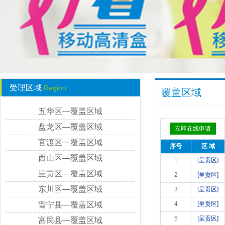
受理区域
Region
覆盖区域
五华区—覆盖区域
盘龙区—覆盖区域
立即在线申请
官渡区—覆盖区域
序号
区 域
西山区—覆盖区域
1
[呈贡区]
呈贡区—覆盖区域
2
[呈贡区]
东川区—覆盖区域
3
[呈贡区]
晋宁县—覆盖区域
4
[呈贡区]
5
[呈贡区]
富民县—覆盖区域