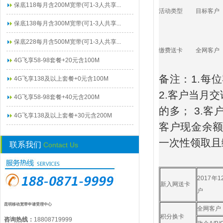
保底118每月含200M宽带(可1-3人共享...
活动类型
目标客户
保底138每月含300M宽带(可1-3人共享...
保底228每月含500M宽带(可1-3人共享...
缴费送卡
全网客户
4G飞享58-98套餐+20元含100M
备注：1.每
4G飞享138及以上套餐+0元含100M
2.客户当月
4G飞享58-98套餐+40元含200M
的多； 3.
4G飞享138及以上套餐+30元含200M
客户现金余
一次性领取且
联系我们
Contact Us
2017年
新入网送卡
户
昆明移动宽带申请受理中心
全网客户
积分换卡
咨询热线：
18808719999