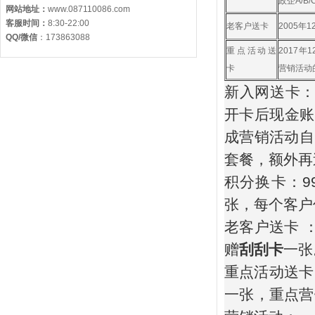
政企A/B
网站地址：
www.087110086.com
客服时间：
8:30-22:00
老客户送卡
2005年
QQ/微信
：
173863088
重点活动送
2017年
卡
营销活动
新入网送卡：
开卡后现金账
成营销活动自
套餐，额外再
积分换卡：9
张，每个客户
老客户送卡 
赠
刮刮卡
一
重点活动送卡
一张，重点营