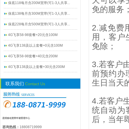
天可以享
保底118每月含200M宽带(可1-3人共享...
免的服务
保底138每月含300M宽带(可1-3人共享...
保底228每月含500M宽带(可1-3人共享...
2.减免
用，客户
4G飞享58-98套餐+20元含100M
免除；
4G飞享138及以上套餐+0元含100M
4G飞享58-98套餐+40元含200M
3.若客
4G飞享138及以上套餐+30元含200M
前预约办
生日当天
联系我们
Contact Us
4.若客
统自动为
后，当年
昆明移动宽带申请受理中心
咨询热线：
18808719999