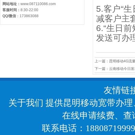
网站地址：
www.087110086.com
5.客户“
客服时间：
8:30-22:00
QQ/微信
：
173863088
减客户主
6.“生日
发送可办
上一篇：
昆明移动4G流量
下一篇：
云南移动今日发布
友情链
关于我们
提供昆明移动宽带办理
在线申请续费、查
联系电话：18808719999