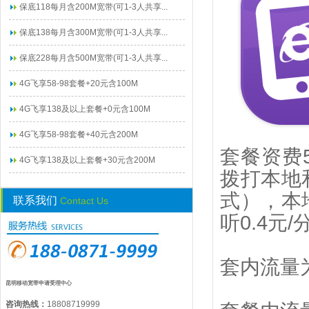
保底118每月含200M宽带(可1-3人共享...
保底138每月含300M宽带(可1-3人共享...
保底228每月含500M宽带(可1-3人共享...
4G飞享58-98套餐+20元含100M
4G飞享138及以上套餐+0元含100M
4G飞享58-98套餐+40元含200M
套餐资费
4G飞享138及以上套餐+30元含200M
拨打本地
式），本
联系我们
Contact Us
听0.4元/
套内流量
昆明移动宽带申请受理中心
咨询热线：
18808719999